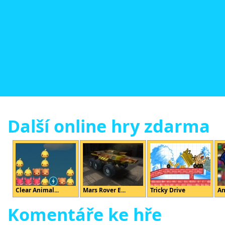
Další online hry zdarma
Clear Animal...
Mars Rover E...
Tricky Drive
An
Komentáře ke hře