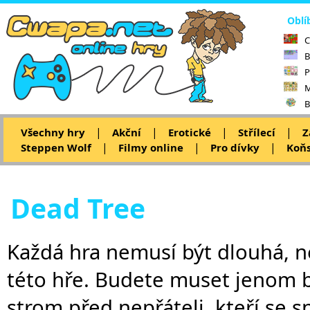
Oblí
C
B
P
M
B
|
|
|
|
Všechny hry
Akční
Erotické
Střílecí
Z
|
|
|
Steppen Wolf
Filmy online
Pro dívky
Koňs
Dead Tree
Každá hra nemusí být dlouhá, nem
této hře. Budete muset jenom br
strom před nepřáteli, kteří se s