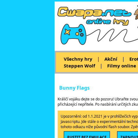
|
|
Všechny hry
Akční
Ero
|
Steppen Wolf
Filmy online
Bunny Flags
Králičí vojáku dejte se do pozoru! Ubraňte svou 
přicházející nepřítele. Po nasbírání určitých
Upozornění: od 1.1.2021 je v prohlížečích v
Javascriptu. Jde stále o experimentální techn
tohoto odkazu níže původní flash soubor. Zp
PUSTIT BEZ EMULACE
ZAPNOUT