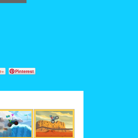
e+
Pinterest