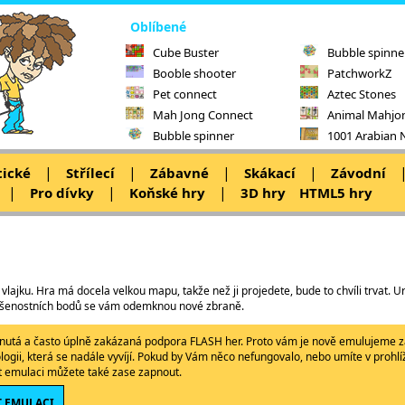
Oblíbené
Cube Buster
Bubble spinne
Booble shooter
PatchworkZ
Pet connect
Aztec Stones
Mah Jong Connect
Animal Mahjo
Bubble spinner
1001 Arabian 
|
|
|
|
tické
Střílecí
Zábavné
Skákací
Závodní
|
|
|
Pro dívky
Koňské hry
3D hry
HTML5 hry
vlajku. Hra má docela velkou mapu, takže než ji projedete, bude to chvíli trvat. Urč
 zkušenostních bodů se vám odemknou nové zbraně.
ypnutá a často úplně zakázaná podpora FLASH her. Proto vám je nově emulujeme z
ologii, která se nadále vyvíjí. Pokud by Vám něco nefungovalo, nebo umíte v proh
ět emulaci můžete také zase zapnout.
 EMULACI