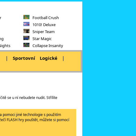
r
Football Crush
1010! Deluxe
Sniper Team
ng
Star Magic
Nights
Collapse Insanity
|
|
|
Sportovní
Logické
itě se u ní nebudete nudit. Střílíte
a pomoci jiné technologie s použitím
lížečí FLASH hry pouštět, můžete si pomocí