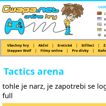
Oblí
C
B
P
M
B
|
|
|
|
Všechny hry
Akční
Erotické
Střílecí
Z
|
|
|
Steppen Wolf
Filmy online
Pro dívky
Koňs
Tactics arena
tohle je narz, je zapotrebi se lo
full