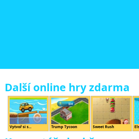
Další online hry zdarma
Vytvoř si s...
Trump Tycoon
Sweet Rush
El