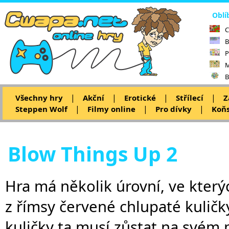
Oblí
C
B
P
M
B
|
|
|
|
Všechny hry
Akční
Erotické
Střílecí
Z
|
|
|
Steppen Wolf
Filmy online
Pro dívky
Koňs
Blow Things Up 2
Hra má několik úrovní, ve který
z římsy červené chlupaté kuličk
kuličky ta musí zůstat na svém 