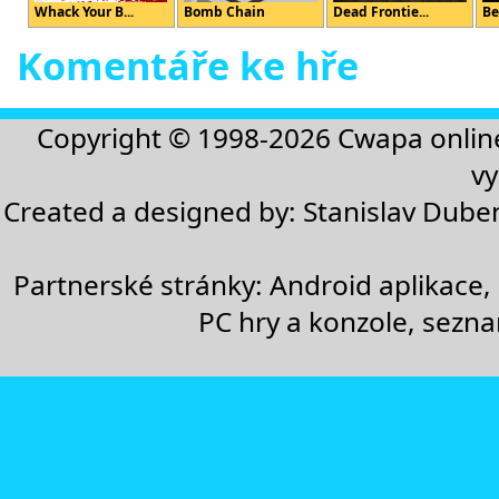
Whack Your B...
Bomb Chain
Dead Frontie...
Be
Komentáře ke hře
Copyright © 1998-2026
Cwapa onlin
vy
Created a designed by:
Stanislav Dube
Partnerské stránky:
Android aplikace
,
PC hry a konzole
,
sezn