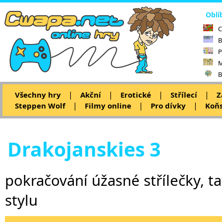
Oblí
C
B
P
M
B
|
|
|
|
Všechny hry
Akční
Erotické
Střílecí
Z
|
|
|
Steppen Wolf
Filmy online
Pro dívky
Koňs
Drakojanskies 3
pokračování úžasné střílečky, ta
stylu