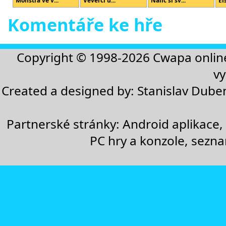
Monstra ve v...
Veverčí ú...
Nalič si sv...
El
Komentáře ke hře
Copyright © 1998-2026
Cwapa onlin
vy
Created a designed by:
Stanislav Dube
Partnerské stránky:
Android aplikace
,
PC hry a konzole
,
sezn