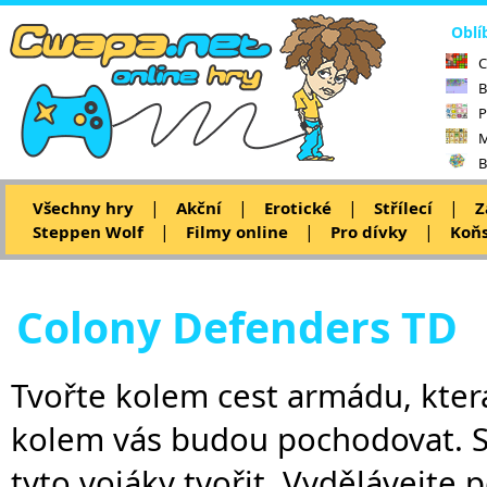
Oblí
C
B
P
M
B
|
|
|
|
Všechny hry
Akční
Erotické
Střílecí
Z
|
|
|
Steppen Wolf
Filmy online
Pro dívky
Koňs
Colony Defenders TD
Tvořte kolem cest armádu, která 
kolem vás budou pochodovat. S
tyto vojáky tvořit. Vydělávejte 