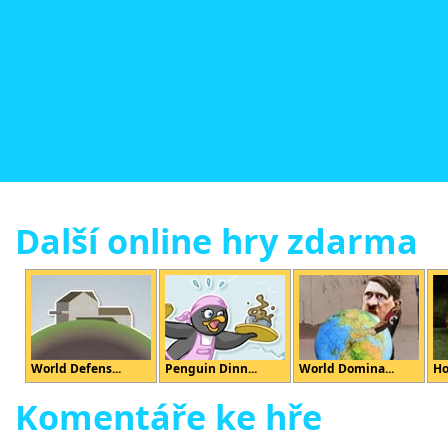
Další online hry zdarma
World Defens...
Penguin Dinn...
World Domina...
Ho
Komentáře ke hře