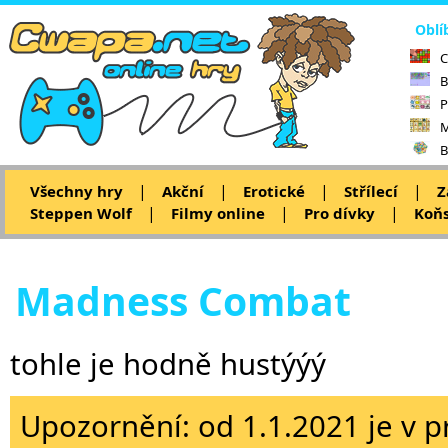
Oblí
C
B
P
M
B
|
|
|
|
Všechny hry
Akční
Erotické
Střílecí
Z
|
|
|
Steppen Wolf
Filmy online
Pro dívky
Koňs
Madness Combat
tohle je hodně hustýýý
Upozornění: od 1.1.2021 je v p