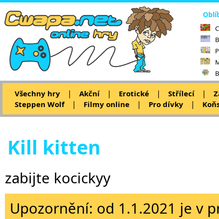
Oblí
C
B
P
M
B
|
|
|
|
Všechny hry
Akční
Erotické
Střílecí
Z
|
|
|
Steppen Wolf
Filmy online
Pro dívky
Koňs
Kill kitten
zabijte kocickyy
Upozornění: od 1.1.2021 je v p