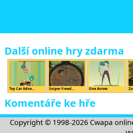
Další online hry zdarma
Toy Car Adve...
Sniper Freed...
One Arrow
Zo
Komentáře ke hře
Copyright © 1998-2026
Cwapa onlin
vy