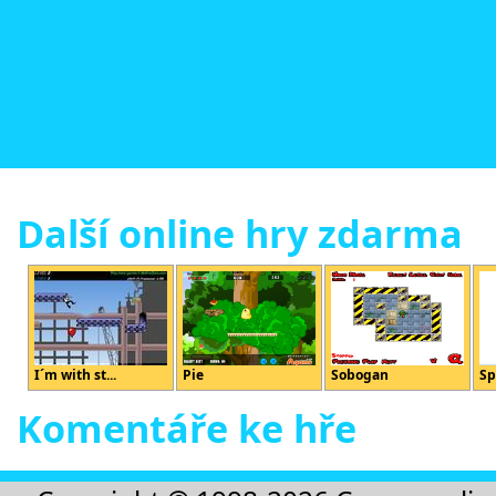
Další online hry zdarma
I´m with st...
Pie
Sobogan
Sp
Komentáře ke hře