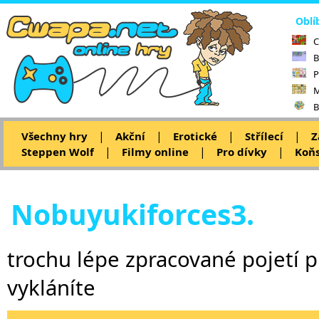
Oblí
C
B
P
M
B
|
|
|
|
Všechny hry
Akční
Erotické
Střílecí
Z
|
|
|
Steppen Wolf
Filmy online
Pro dívky
Koňs
Nobuyukiforces3.
trochu lépe zpracované pojetí p
vykláníte