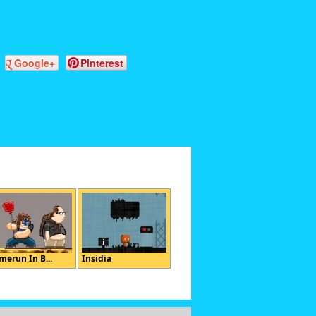
Google+
Pinterest
merun In B...
Insidia