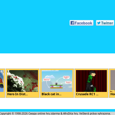
Facebook
Twitter
Hero In Dist...
Black cat in...
Crusade RC1 ...
Ho
Copyright © 1998-2026
Cwapa online hry zdarma
&
AfroDita hry
. Veškerá práva vyhrazena.