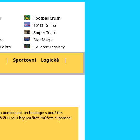
r
Football Crush
1010! Deluxe
Sniper Team
ng
Star Magic
Nights
Collapse Insanity
|
|
|
Sportovní
Logické
a pomoci jiné technologie s použitím
lížečí FLASH hry pouštět, můžete si pomocí