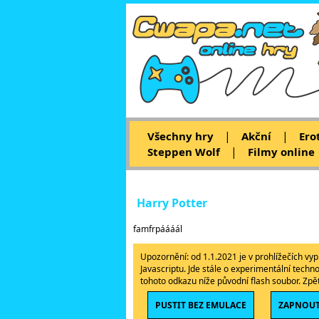
|
|
Všechny hry
Akční
Ero
|
Steppen Wolf
Filmy online
Harry Potter
famfrpáááál
Upozornění: od 1.1.2021 je v prohlížečích v
Javascriptu. Jde stále o experimentální techn
tohoto odkazu níže původní flash soubor. Zp
PUSTIT BEZ EMULACE
ZAPNOUT