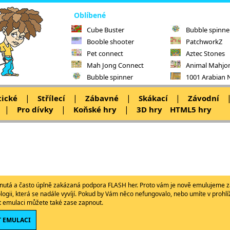
Oblíbené
Cube Buster
Bubble spinne
Booble shooter
PatchworkZ
Pet connect
Aztec Stones
Mah Jong Connect
Animal Mahjo
Bubble spinner
1001 Arabian 
|
|
|
|
tické
Střílecí
Zábavné
Skákací
Závodní
|
|
|
Pro dívky
Koňské hry
3D hry
HTML5 hry
ypnutá a často úplně zakázaná podpora FLASH her. Proto vám je nově emulujeme z
ologii, která se nadále vyvíjí. Pokud by Vám něco nefungovalo, nebo umíte v proh
ět emulaci můžete také zase zapnout.
 EMULACI