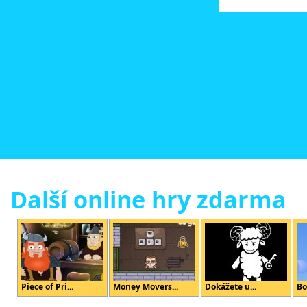
Další online hry zdarma
Piece of Pri...
Money Movers...
Dokážete u...
Bo