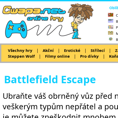
Oblí
C
B
P
M
B
|
|
|
|
Všechny hry
Akční
Erotické
Střílecí
Z
|
|
|
Steppen Wolf
Filmy online
Pro dívky
Koňs
Battlefield Escape
Ubraňte váš obrněný vůz před 
veškerým typům nepřátel a použí
je můžete zneškodnit mnohem ef