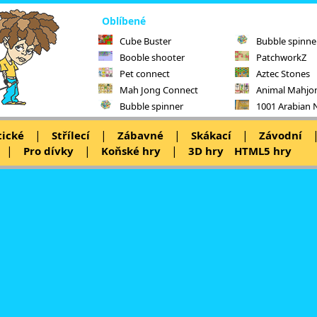
Oblíbené
Cube Buster
Bubble spinne
Booble shooter
PatchworkZ
Pet connect
Aztec Stones
Mah Jong Connect
Animal Mahjo
Bubble spinner
1001 Arabian 
|
|
|
|
tické
Střílecí
Zábavné
Skákací
Závodní
|
|
|
Pro dívky
Koňské hry
3D hry
HTML5 hry