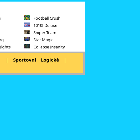
r
Football Crush
1010! Deluxe
Sniper Team
ng
Star Magic
Nights
Collapse Insanity
|
|
|
Sportovní
Logické