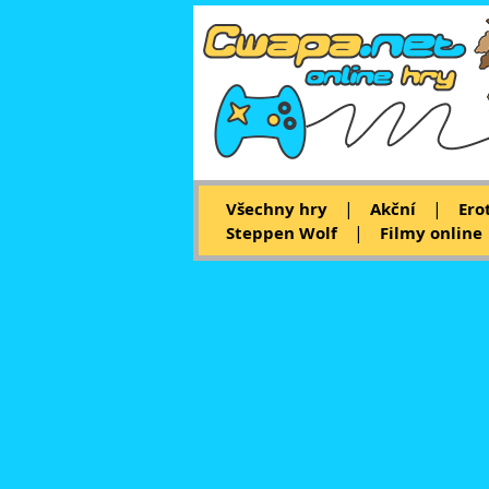
|
|
Všechny hry
Akční
Ero
|
Steppen Wolf
Filmy online