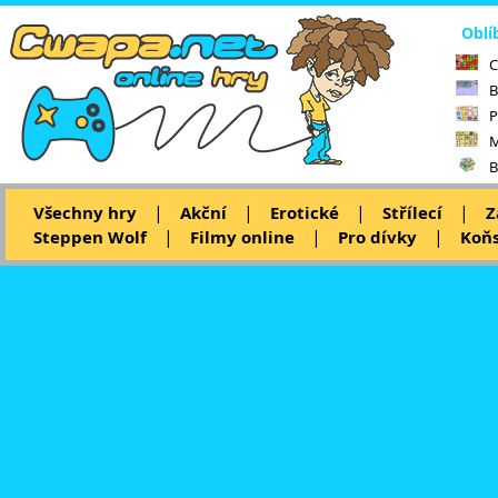
Oblí
C
B
P
M
B
|
|
|
|
Všechny hry
Akční
Erotické
Střílecí
Z
|
|
|
Steppen Wolf
Filmy online
Pro dívky
Koňs