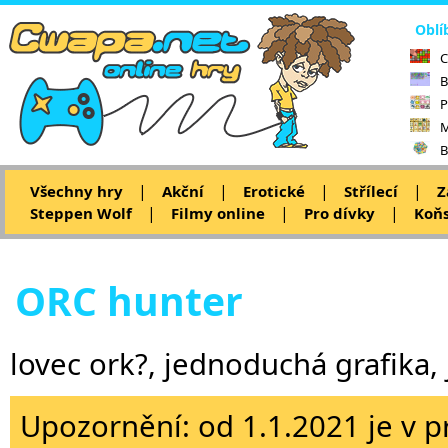
Oblí
C
B
P
M
B
|
|
|
|
Všechny hry
Akční
Erotické
Střílecí
Z
|
|
|
Steppen Wolf
Filmy online
Pro dívky
Koňs
ORC hunter
lovec ork?, jednoduchá grafika
Upozornění: od 1.1.2021 je v p