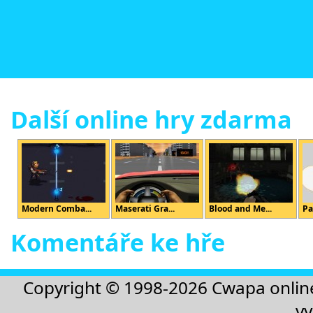
Další online hry zdarma
Modern Comba...
Maserati Gra...
Blood and Me...
Pa
Komentáře ke hře
Copyright © 1998-2026
Cwapa onlin
vy