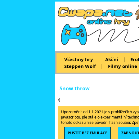
|
|
Všechny hry
Akční
Ero
|
Steppen Wolf
Filmy online
Snow throw
:)
Upozornění: od 1.1.2021 je v prohlížečích v
Javascriptu. Jde stále o experimentální techn
tohoto odkazu níže původní flash soubor. Zp
PUSTIT BEZ EMULACE
ZAPNOUT