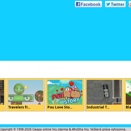
Facebook
Twitter
Travelers fr...
Pou Love Sto...
Industrial T...
Bla
Copyright © 1998-2026
Cwapa online hry zdarma
&
AfroDita hry
. Veškerá práva vyhrazena.