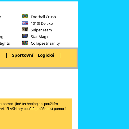
r
Football Crush
1010! Deluxe
Sniper Team
ng
Star Magic
Nights
Collapse Insanity
|
|
|
Sportovní
Logické
a pomoci jiné technologie s použitím
lížečí FLASH hry pouštět, můžete si pomocí