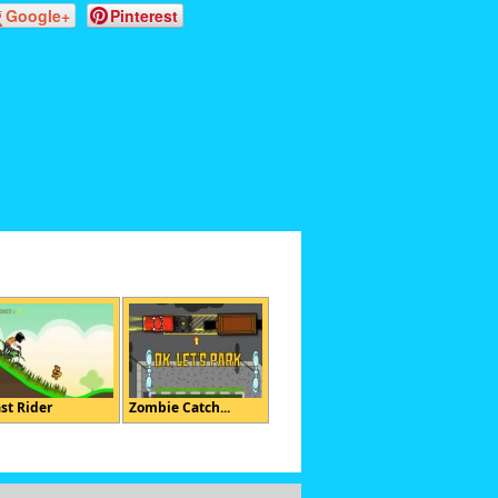
Google+
Pinterest
st Rider
Zombie Catch...