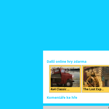
Další online hry zdarma
4x4 Classic ...
The Lost Exp...
Komentáře ke hře