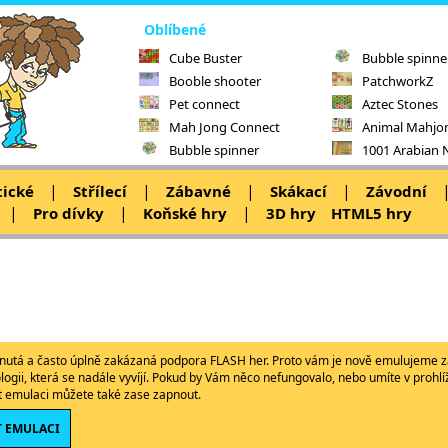
Oblíbené
Cube Buster
Bubble spinne
Booble shooter
PatchworkZ
Pet connect
Aztec Stones
Mah Jong Connect
Animal Mahjo
Bubble spinner
1001 Arabian 
|
|
|
|
tické
Střílecí
Zábavné
Skákací
Závodní
|
|
|
Pro dívky
Koňské hry
3D hry
HTML5 hry
ypnutá a často úplně zakázaná podpora FLASH her. Proto vám je nově emulujeme z
ologii, která se nadále vyvíjí. Pokud by Vám něco nefungovalo, nebo umíte v proh
ět emulaci můžete také zase zapnout.
 EMULACI