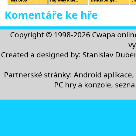
Jelly Drop
Highway Ride...
Dental Surge...
El
Komentáře ke hře
Copyright © 1998-2026
Cwapa onlin
vy
Created a designed by:
Stanislav Dube
Partnerské stránky:
Android aplikace
,
PC hry a konzole
,
sezn