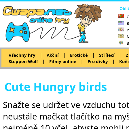
Oblí
C
B
P
M
B
|
|
|
|
Všechny hry
Akční
Erotické
Střílecí
Z
|
|
|
Steppen Wolf
Filmy online
Pro dívky
Koňs
Cute Hungry birds
Snažte se udržet ve vzduchu tot
neustále mačkat tlačítko na myš
nejméně 10 včel, abyste mohli p