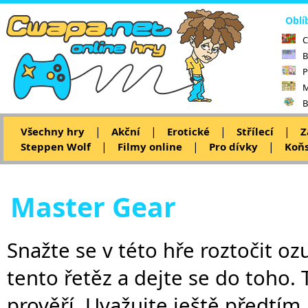
Oblí
C
B
P
M
B
|
|
|
|
Všechny hry
Akční
Erotické
Střílecí
Z
|
|
|
Steppen Wolf
Filmy online
Pro dívky
Koňs
Master Gear
Snažte se v této hře roztočit 
tento řetěz a dejte se do toho. 
prověří. Uvažujte ještě předtím