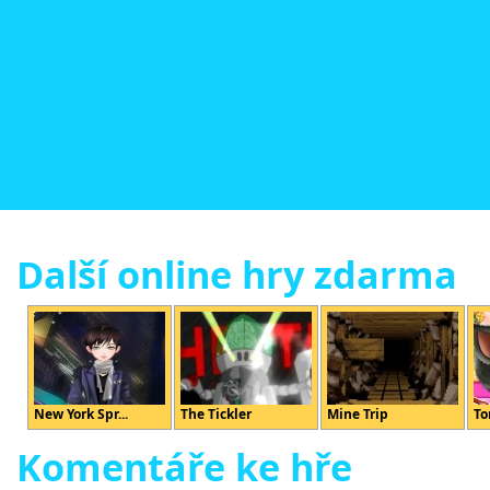
Další online hry zdarma
New York Spr...
The Tickler
Mine Trip
To
Komentáře ke hře