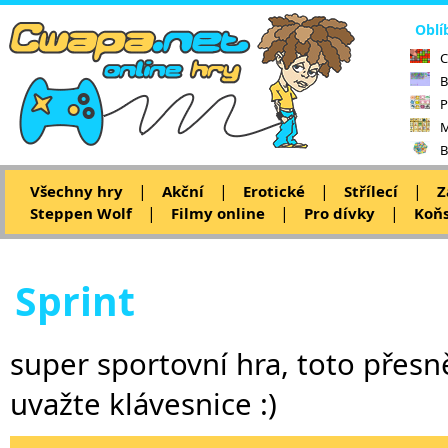
Oblí
C
B
P
M
B
|
|
|
|
Všechny hry
Akční
Erotické
Střílecí
Z
|
|
|
Steppen Wolf
Filmy online
Pro dívky
Koňs
Sprint
super sportovní hra, toto přesn
uvažte klávesnice :)