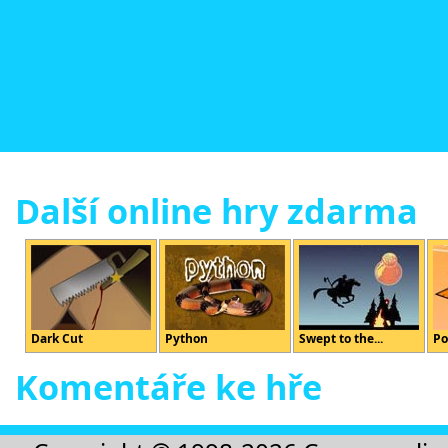
Další online hry zdarma
Dark Cut
Python
Swept to the...
Po
Komentáře ke hře