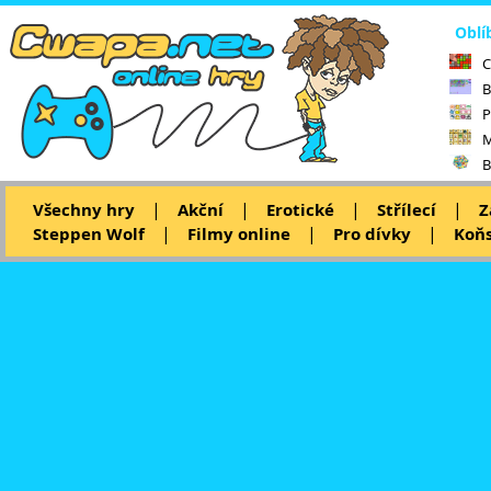
Oblí
C
B
P
M
B
|
|
|
|
Všechny hry
Akční
Erotické
Střílecí
Z
|
|
|
Steppen Wolf
Filmy online
Pro dívky
Koňs