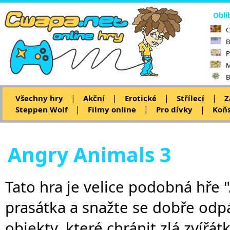
Oblí
C
B
P
M
B
|
|
|
|
Všechny hry
Akční
Erotické
Střílecí
Z
|
|
|
Steppen Wolf
Filmy online
Pro dívky
Koňs
Angry Animals 3
Tato hra je velice podobná hře "
prasátka a snažte se dobře odpál
objekty, které chránit zlá zvířát