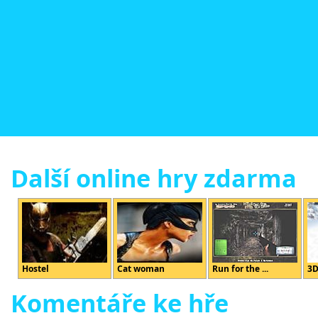
Další online hry zdarma
Hostel
Cat woman
Run for the ...
3D
Komentáře ke hře