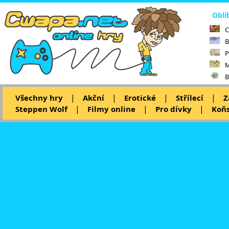
Oblí
C
B
P
M
B
|
|
|
|
Všechny hry
Akční
Erotické
Střílecí
Z
|
|
|
Steppen Wolf
Filmy online
Pro dívky
Koňs