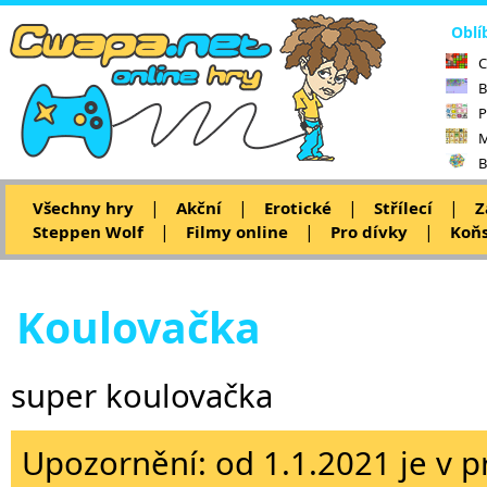
Oblí
C
B
P
M
B
|
|
|
|
Všechny hry
Akční
Erotické
Střílecí
Z
|
|
|
Steppen Wolf
Filmy online
Pro dívky
Koňs
Koulovačka
super koulovačka
Upozornění: od 1.1.2021 je v p