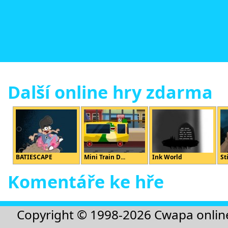
Další online hry zdarma
BATIESCAPE
Mini Train D...
Ink World
St
Komentáře ke hře
Copyright © 1998-2026
Cwapa onlin