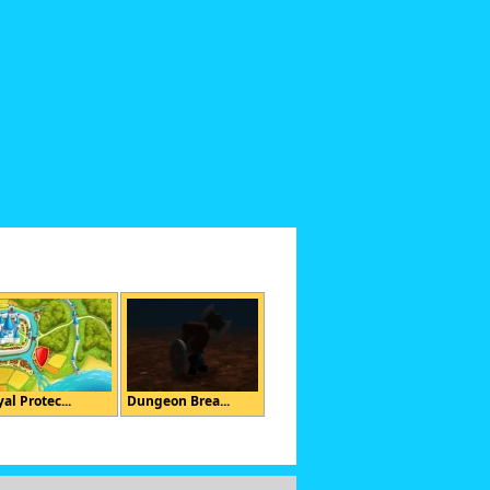
al Protec...
Dungeon Brea...