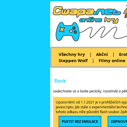
|
|
Všechny hry
Akční
Ero
|
Steppen Wolf
Filmy online
Duck
nadechnete se a lovíte penízky, rozotmilé a pě
Upozornění: od 1.1.2021 je v prohlížečích v
Javascriptu. Jde stále o experimentální techn
tohoto odkazu níže původní flash soubor. Zp
PUSTIT BEZ EMULACE
ZAPNOUT