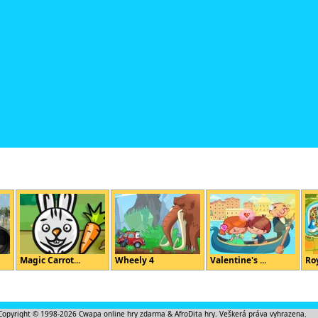
Magic Carrot...
Wheely 4
Valentine's ...
Roy
Copyright © 1998-2026
Cwapa online hry zdarma
&
AfroDita hry
. Veškerá práva vyhrazena.