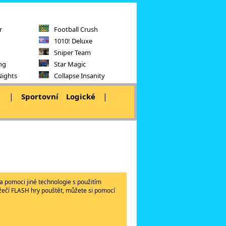
r
Football Crush
1010! Deluxe
Sniper Team
ng
Star Magic
Nights
Collapse Insanity
|
|
|
Sportovní
Logické
a pomoci jiné technologie s použitím
lížečí FLASH hry pouštět, můžete si pomocí