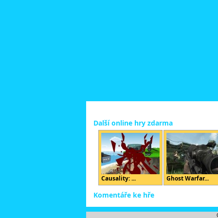
Další online hry zdarma
Causality: ...
Ghost Warfar...
Komentáře ke hře