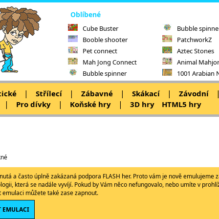
Oblíbené
Cube Buster
Bubble spinne
Booble shooter
PatchworkZ
Pet connect
Aztec Stones
Mah Jong Connect
Animal Mahjo
Bubble spinner
1001 Arabian 
|
|
|
|
tické
Střílecí
Zábavné
Skákací
Závodní
|
|
|
Pro dívky
Koňské hry
3D hry
HTML5 hry
kné
ypnutá a často úplně zakázaná podpora FLASH her. Proto vám je nově emulujeme z
ologii, která se nadále vyvíjí. Pokud by Vám něco nefungovalo, nebo umíte v proh
ět emulaci můžete také zase zapnout.
 EMULACI