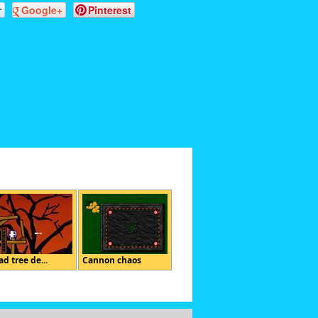
r
Google+
Pinterest
d tree de...
Cannon chaos