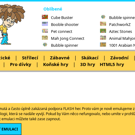
Oblíbené
Cube Buster
Bubble spinne
Booble shooter
PatchworkZ
Pet connect
Aztec Stones
Mah Jong Connect
Animal Mahjo
Bubble spinner
1001 Arabian 
|
|
|
|
tické
Střílecí
Zábavné
Skákací
Závodní
|
|
|
Pro dívky
Koňské hry
3D hry
HTML5 hry
ypnutá a často úplně zakázaná podpora FLASH her. Proto vám je nově emulujeme z
ologii, která se nadále vyvíjí. Pokud by Vám něco nefungovalo, nebo umíte v proh
ět emulaci můžete také zase zapnout.
 EMULACI