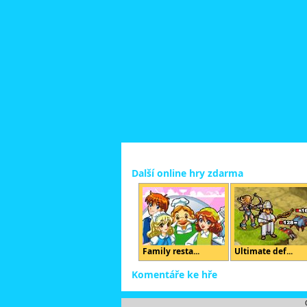
Další online hry zdarma
Family resta...
Ultimate def...
Komentáře ke hře