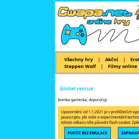
|
|
Všechny hry
Akční
Ero
|
Steppen Wolf
Filmy online
Global rescue
bomba gameska, doporučuji
Upozornění: od 1.1.2021 je v prohlížečích v
Javascriptu. Jde stále o experimentální techn
tohoto odkazu níže původní flash soubor. Zp
PUSTIT BEZ EMULACE
ZAPNOUT