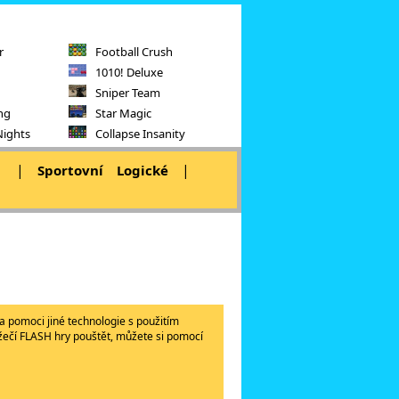
r
Football Crush
1010! Deluxe
Sniper Team
ng
Star Magic
Nights
Collapse Insanity
|
|
|
Sportovní
Logické
a pomoci jiné technologie s použitím
lížečí FLASH hry pouštět, můžete si pomocí