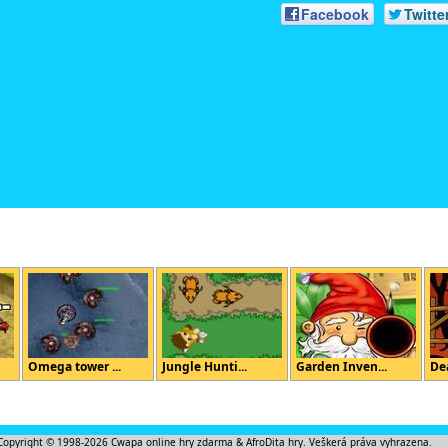
Facebook
Twitte
Omega tower ...
Jungle Hunti...
Garden Inven...
Dea
Copyright © 1998-2026
Cwapa online hry zdarma
&
AfroDita hry
. Veškerá práva vyhrazena.