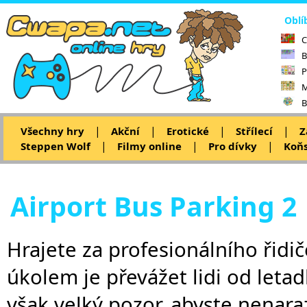
Oblí
C
B
P
M
B
|
|
|
|
Všechny hry
Akční
Erotické
Střílecí
Z
|
|
|
Steppen Wolf
Filmy online
Pro dívky
Koňs
Airport Bus Parking 2
Hrajete za profesionálního řidič
úkolem je převážet lidi od letad
však velký pozor, abyste nenaraz