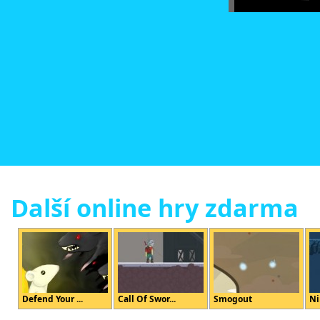
Další online hry zdarma
Defend Your ...
Call Of Swor...
Smogout
Ni