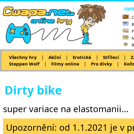
Oblí
C
B
P
M
B
|
|
|
|
Všechny hry
Akční
Erotické
Střílecí
Z
|
|
|
Steppen Wolf
Filmy online
Pro dívky
Koňs
Dirty bike
super variace na elastomanii...
Upozornění: od 1.1.2021 je v p