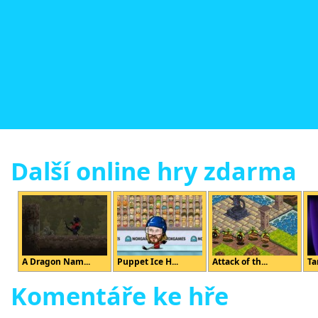
Další online hry zdarma
A Dragon Nam...
Puppet Ice H...
Attack of th...
Ta
Komentáře ke hře