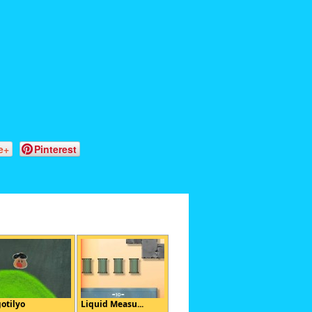
e+
Pinterest
otilyo
Liquid Measu...