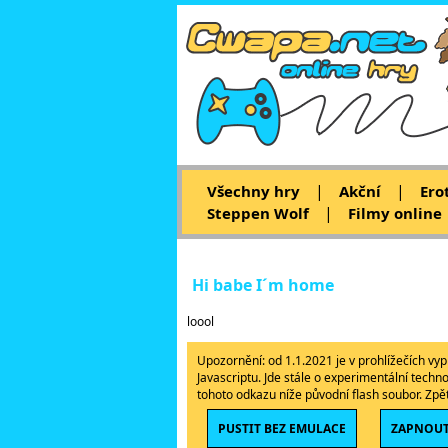
|
|
Všechny hry
Akční
Ero
|
Steppen Wolf
Filmy online
Hi babe I´m home
loool
Upozornění: od 1.1.2021 je v prohlížečích v
Javascriptu. Jde stále o experimentální techn
tohoto odkazu níže původní flash soubor. Zp
PUSTIT BEZ EMULACE
ZAPNOUT