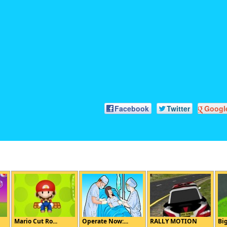
Facebook
Twitter
Googl
Mario Cut Ro...
Operate Now:...
RALLY MOTION
Big