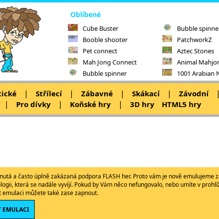
Oblíbené
Cube Buster
Bubble spinne
Booble shooter
PatchworkZ
Pet connect
Aztec Stones
Mah Jong Connect
Animal Mahjo
Bubble spinner
1001 Arabian 
|
|
|
|
tické
Střílecí
Zábavné
Skákací
Závodní
|
|
|
Pro dívky
Koňské hry
3D hry
HTML5 hry
ypnutá a často úplně zakázaná podpora FLASH her. Proto vám je nově emulujeme z
ologii, která se nadále vyvíjí. Pokud by Vám něco nefungovalo, nebo umíte v proh
ět emulaci můžete také zase zapnout.
 EMULACI