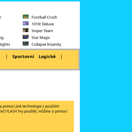
r
Football Crush
1010! Deluxe
Sniper Team
ng
Star Magic
Nights
Collapse Insanity
|
|
|
Sportovní
Logické
a pomoci jiné technologie s použitím
lížečí FLASH hry pouštět, můžete si pomocí