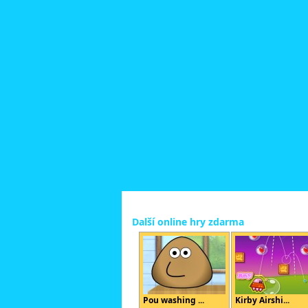
Další online hry zdarma
Pou washing ...
Kirby Airshi...