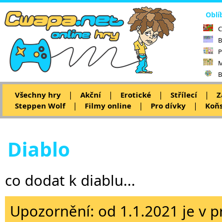
Oblí
C
B
P
M
B
|
|
|
|
Všechny hry
Akční
Erotické
Střílecí
Z
|
|
|
Steppen Wolf
Filmy online
Pro dívky
Koňs
Diablo
co dodat k diablu...
Upozornění: od 1.1.2021 je v p