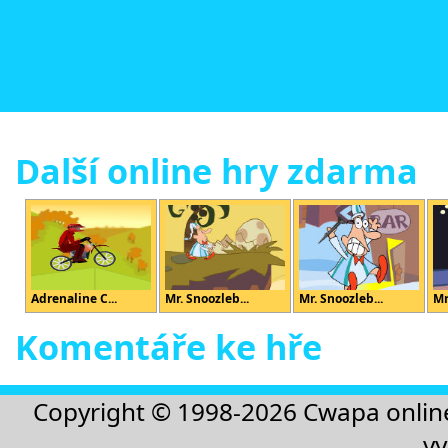
Další online hry zdarma
Adrenaline C...
Mr. Snoozleb...
Mr. Snoozleb...
Mr
Komentáře ke hře
Copyright © 1998-2026
Cwapa onlin
vy