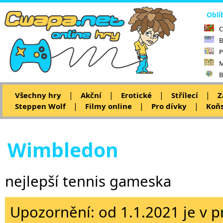
Oblí
C
B
P
M
B
|
|
|
|
Všechny hry
Akční
Erotické
Střílecí
Z
|
|
|
Steppen Wolf
Filmy online
Pro dívky
Koňs
Wimbledon
nejlepší tennis gameska
Upozornění: od 1.1.2021 je v p