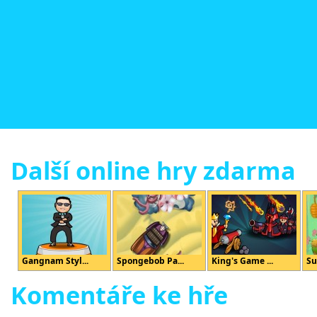
Další online hry zdarma
Gangnam Styl...
Spongebob Pa...
King's Game ...
Su
Komentáře ke hře