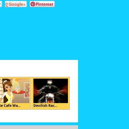
r
Google+
Pinterest
e Cafe Wa...
Devilish Rac...