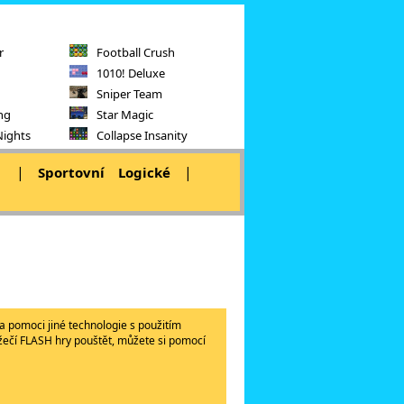
r
Football Crush
1010! Deluxe
Sniper Team
ng
Star Magic
Nights
Collapse Insanity
|
|
|
Sportovní
Logické
a pomoci jiné technologie s použitím
lížečí FLASH hry pouštět, můžete si pomocí