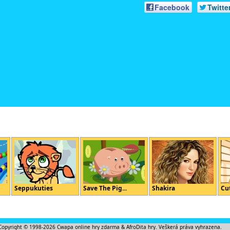
Facebook
Twitte
Seppukuties
Save The Pig...
Shakira
Cut
Copyright © 1998-2026
Cwapa online hry zdarma
&
AfroDita hry
. Veškerá práva vyhrazena.