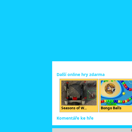
Další online hry zdarma
Seasons of W...
Bongo Balls
Komentáře ke hře