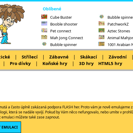
Oblíbené
Cube Buster
Bubble spinne
Booble shooter
PatchworkZ
Pet connect
Aztec Stones
Mah Jong Connect
Animal Mahjo
Bubble spinner
1001 Arabian 
|
|
|
|
tické
Střílecí
Zábavné
Skákací
Závodní
|
|
|
Pro dívky
Koňské hry
3D hry
HTML5 hry
ypnutá a často úplně zakázaná podpora FLASH her. Proto vám je nově emulujeme z
ologii, která se nadále vyvíjí. Pokud by Vám něco nefungovalo, nebo umíte v proh
ět emulaci můžete také zase zapnout.
 EMULACI