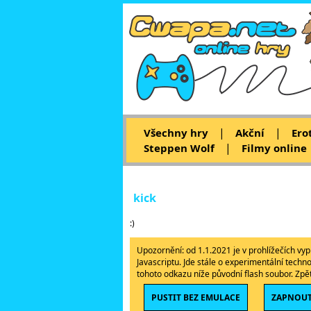
|
|
Všechny hry
Akční
Ero
|
Steppen Wolf
Filmy online
kick
:)
Upozornění: od 1.1.2021 je v prohlížečích v
Javascriptu. Jde stále o experimentální techn
tohoto odkazu níže původní flash soubor. Zp
PUSTIT BEZ EMULACE
ZAPNOUT