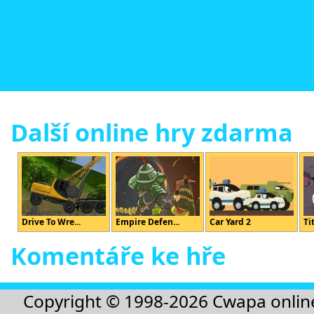
Další online hry zdarma
Drive To Wre...
Empire Defen...
Car Yard 2
Ti
Komentáře ke hře
Copyright © 1998-2026
Cwapa onlin