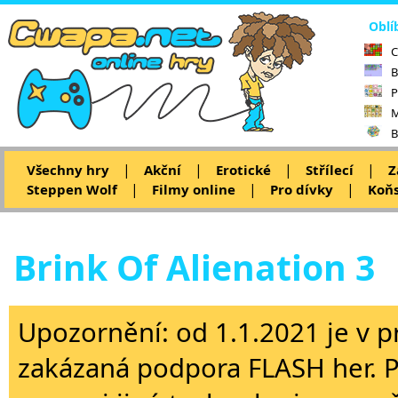
Oblí
C
B
P
M
B
|
|
|
|
Všechny hry
Akční
Erotické
Střílecí
Z
|
|
|
Steppen Wolf
Filmy online
Pro dívky
Koňs
Brink Of Alienation 3
Upozornění: od 1.1.2021 je v p
zakázaná podpora FLASH her. 