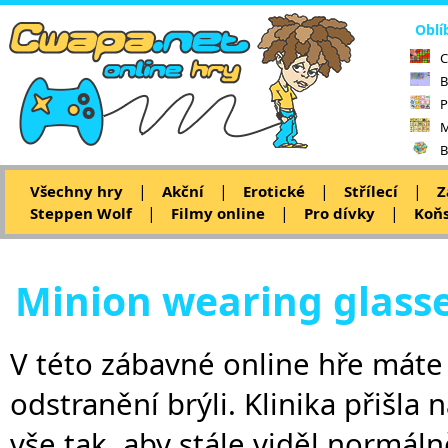
Oblí
C
B
P
M
B
|
|
|
|
Všechny hry
Akční
Erotické
Střílecí
Z
|
|
|
Steppen Wolf
Filmy online
Pro dívky
Koňs
Minion wearing glass
V této zábavné online hře máte
odstranění brýli. Klinika přišla 
vše tak, aby stále viděl normál