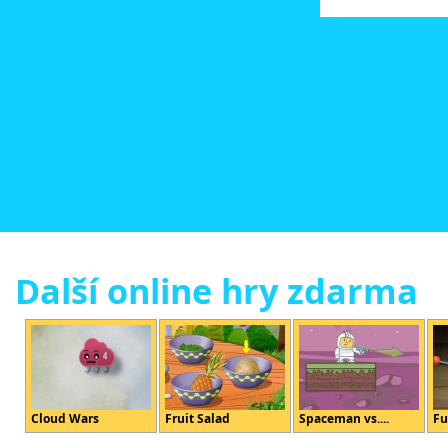
Další online hry zdarma
Cloud Wars
Fruit Salad
Spaceman vs....
Fu