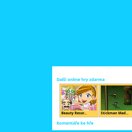
Další online hry zdarma
Beauty Resor...
Stickman Mad...
Komentáře ke hře