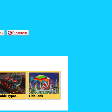
e+
Pinterest
mbie Typoc...
Fish Tank