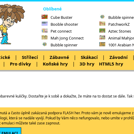
Oblíbené
Cube Buster
Bubble spinne
Booble shooter
PatchworkZ
Pet connect
Aztec Stones
Mah Jong Connect
Animal Mahjo
Bubble spinner
1001 Arabian 
|
|
|
|
tické
Střílecí
Zábavné
Skákací
Závodní
|
|
|
Pro dívky
Koňské hry
3D hry
HTML5 hry
barevné kuličky. Dostaňte je k sobě a dokažte, že máte na to dostat se dále. Tak s
ypnutá a často úplně zakázaná podpora FLASH her. Proto vám je nově emulujeme z
ologii, která se nadále vyvíjí. Pokud by Vám něco nefungovalo, nebo umíte v proh
ět emulaci můžete také zase zapnout.
 EMULACI