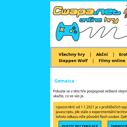
|
|
Všechny hry
Akční
Ero
|
Steppen Wolf
Filmy online
Gemaica
Pokuste se v této hře pospojovat veškeré stejno
ukažte, co ve vás je.
Upozornění: od 1.1.2021 je v prohlížečích v
Javascriptu. Jde stále o experimentální techn
tohoto odkazu níže původní flash soubor. Zp
PUSTIT BEZ EMULACE
ZAPNOUT