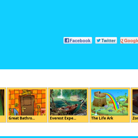
Facebook
Twitter
Googl
Great Bathro...
Everest Expe...
The Life Ark
Zo