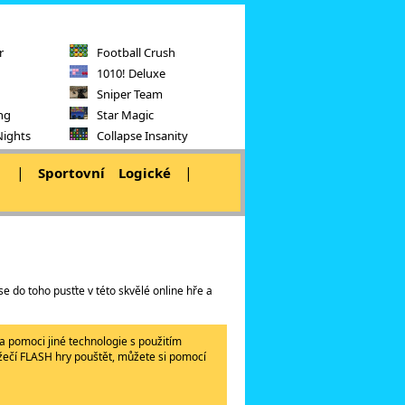
r
Football Crush
1010! Deluxe
Sniper Team
ng
Star Magic
Nights
Collapse Insanity
|
|
|
Sportovní
Logické
e do toho pusťte v této skvělé online hře a
a pomoci jiné technologie s použitím
lížečí FLASH hry pouštět, můžete si pomocí