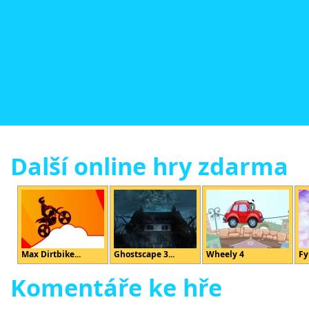
Další online hry zdarma
Max Dirtbike...
Ghostscape 3...
Wheely 4
Fy
Komentáře ke hře