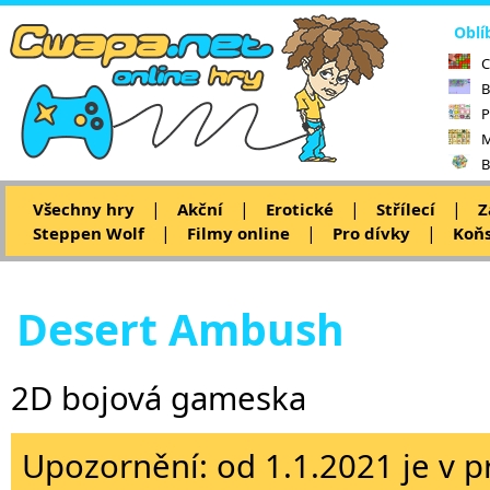
Oblí
C
B
P
M
B
|
|
|
|
Všechny hry
Akční
Erotické
Střílecí
Z
|
|
|
Steppen Wolf
Filmy online
Pro dívky
Koňs
Desert Ambush
2D bojová gameska
Upozornění: od 1.1.2021 je v p