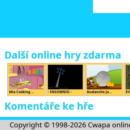
Další online hry zdarma
Mia Cooking ...
- INSOMNIO -
Avalanche Ju...
El
Komentáře ke hře
Copyright © 1998-2026
Cwapa onlin