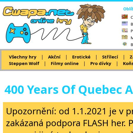
Oblí
C
B
P
M
B
|
|
|
|
Všechny hry
Akční
Erotické
Střílecí
Z
|
|
|
Steppen Wolf
Filmy online
Pro dívky
Koňs
400 Years Of Quebec 
Upozornění: od 1.1.2021 je v p
zakázaná podpora FLASH her. 