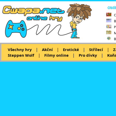
Oblí
C
B
P
M
B
|
|
|
|
Všechny hry
Akční
Erotické
Střílecí
Z
|
|
|
Steppen Wolf
Filmy online
Pro dívky
Koňs