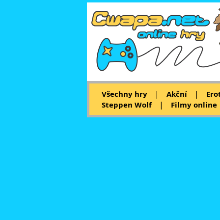
|
|
Všechny hry
Akční
Ero
|
Steppen Wolf
Filmy online