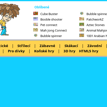
Oblíbené
Cube Buster
Bubble spinne
Booble shooter
PatchworkZ
Pet connect
Aztec Stones
Mah Jong Connect
Animal Mahjo
Bubble spinner
1001 Arabian 
|
|
|
|
tické
Střílecí
Zábavné
Skákací
Závodní
|
|
|
Pro dívky
Koňské hry
3D hry
HTML5 hry