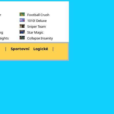
r
Football Crush
1010! Deluxe
Sniper Team
ng
Star Magic
Nights
Collapse Insanity
|
|
|
Sportovní
Logické