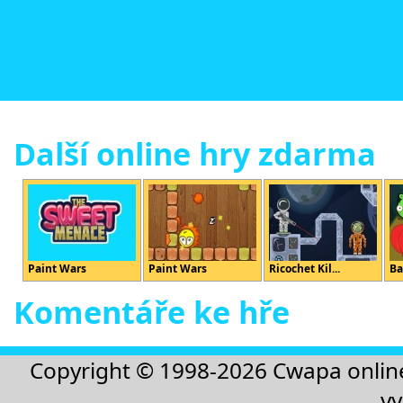
Další online hry zdarma
Paint Wars
Paint Wars
Ricochet Kil...
Ba
Komentáře ke hře
Copyright © 1998-2026
Cwapa onlin
vy