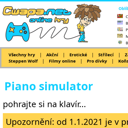
Oblí
C
B
P
M
B
|
|
|
|
Všechny hry
Akční
Erotické
Střílecí
Z
|
|
|
Steppen Wolf
Filmy online
Pro dívky
Koňs
Piano simulator
pohrajte si na klavír...
Upozornění: od 1.1.2021 je v p