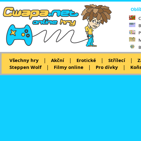
Oblí
C
B
P
M
B
|
|
|
|
Všechny hry
Akční
Erotické
Střílecí
Z
|
|
|
Steppen Wolf
Filmy online
Pro dívky
Koňs