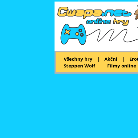
|
|
Všechny hry
Akční
Ero
|
Steppen Wolf
Filmy online