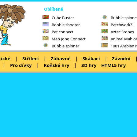
Oblíbené
Cube Buster
Bubble spinne
Booble shooter
PatchworkZ
Pet connect
Aztec Stones
Mah Jong Connect
Animal Mahjo
Bubble spinner
1001 Arabian 
|
|
|
|
tické
Střílecí
Zábavné
Skákací
Závodní
|
|
|
Pro dívky
Koňské hry
3D hry
HTML5 hry