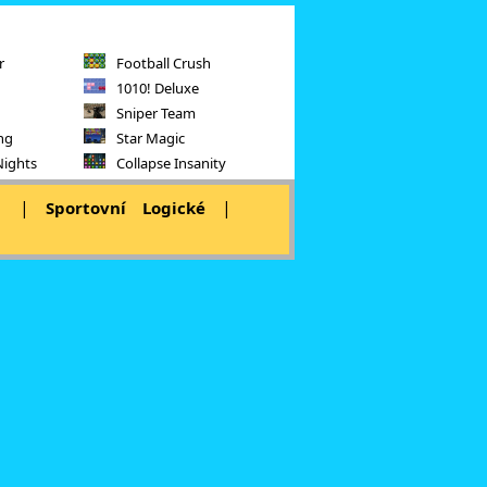
r
Football Crush
1010! Deluxe
Sniper Team
ng
Star Magic
Nights
Collapse Insanity
|
|
|
Sportovní
Logické