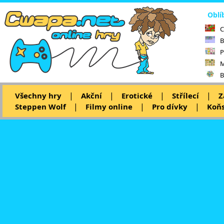
Oblí
C
B
P
M
B
|
|
|
|
Všechny hry
Akční
Erotické
Střílecí
Z
|
|
|
Steppen Wolf
Filmy online
Pro dívky
Koňs