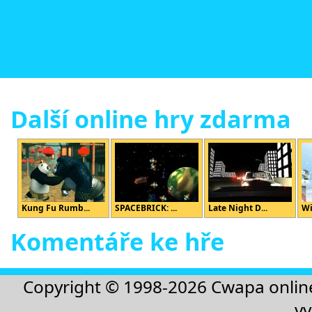
Další online hry zdarma
Kung Fu Rumb...
SPACEBRICK: ...
Late Night D...
Wi
Komentáře ke hře
Copyright © 1998-2026
Cwapa onlin
vy