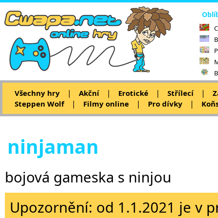
Oblí
C
B
P
M
B
|
|
|
|
Všechny hry
Akční
Erotické
Střílecí
Z
|
|
|
Steppen Wolf
Filmy online
Pro dívky
Koňs
ninjaman
bojová gameska s ninjou
Upozornění: od 1.1.2021 je v p