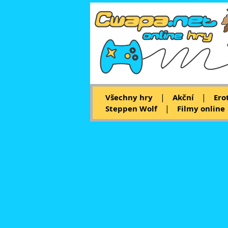
|
|
Všechny hry
Akční
Ero
|
Steppen Wolf
Filmy online