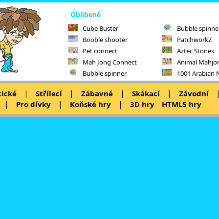
Oblíbené
Cube Buster
Bubble spinne
Booble shooter
PatchworkZ
Pet connect
Aztec Stones
Mah Jong Connect
Animal Mahjo
Bubble spinner
1001 Arabian 
|
|
|
|
tické
Střílecí
Zábavné
Skákací
Závodní
|
|
|
Pro dívky
Koňské hry
3D hry
HTML5 hry