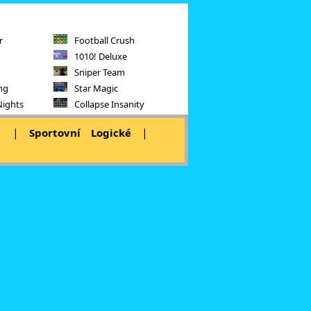
r
Football Crush
1010! Deluxe
Sniper Team
ng
Star Magic
Nights
Collapse Insanity
|
|
|
Sportovní
Logické