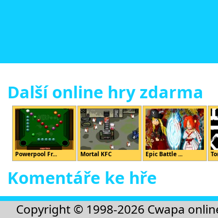
Další online hry zdarma
Powerpool Fr...
Mortal KFC
Epic Battle ...
To
Komentáře ke hře
Copyright © 1998-2026
Cwapa onlin