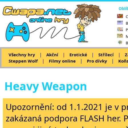
Oblí
C
B
P
M
B
|
|
|
|
Všechny hry
Akční
Erotické
Střílecí
Z
|
|
|
Steppen Wolf
Filmy online
Pro dívky
Koňs
Heavy Weapon
Upozornění: od 1.1.2021 je v p
zakázaná podpora FLASH her. 