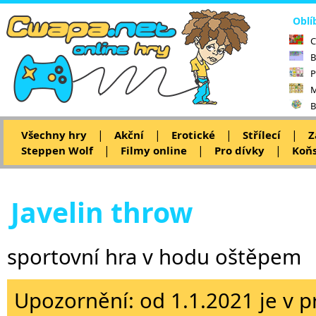
Oblí
C
B
P
M
B
|
|
|
|
Všechny hry
Akční
Erotické
Střílecí
Z
|
|
|
Steppen Wolf
Filmy online
Pro dívky
Koňs
Javelin throw
sportovní hra v hodu oštěpem
Upozornění: od 1.1.2021 je v p