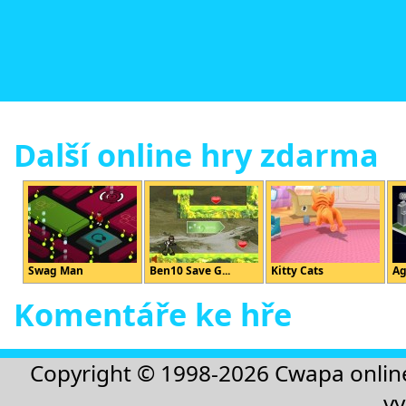
Další online hry zdarma
Swag Man
Ben10 Save G...
Kitty Cats
Ag
Komentáře ke hře
Copyright © 1998-2026
Cwapa onlin
vy