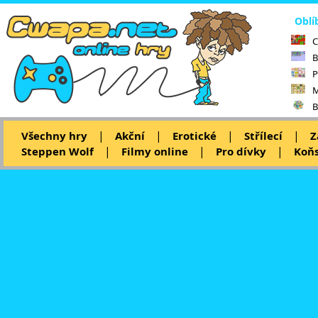
Oblí
C
B
P
M
B
|
|
|
|
Všechny hry
Akční
Erotické
Střílecí
Z
|
|
|
Steppen Wolf
Filmy online
Pro dívky
Koňs