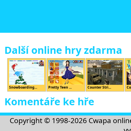
Další online hry zdarma
Snowboarding...
Pretty Teen ...
Counter Stri...
Co
Komentáře ke hře
Copyright © 1998-2026
Cwapa onlin
vy