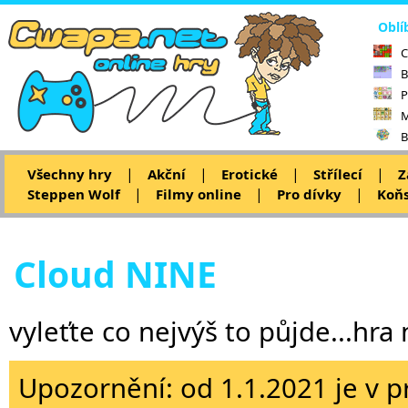
Oblí
C
B
P
M
B
|
|
|
|
Všechny hry
Akční
Erotické
Střílecí
Z
|
|
|
Steppen Wolf
Filmy online
Pro dívky
Koňs
Cloud NINE
vyleťte co nejvýš to půjde...hra 
Upozornění: od 1.1.2021 je v p