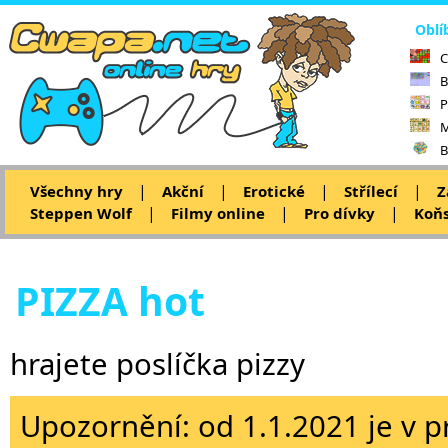
Oblí
C
B
P
M
B
|
|
|
|
Všechny hry
Akční
Erotické
Střílecí
Z
|
|
|
Steppen Wolf
Filmy online
Pro dívky
Koňs
PIZZA hot
hrajete poslíčka pizzy
Upozornění: od 1.1.2021 je v p