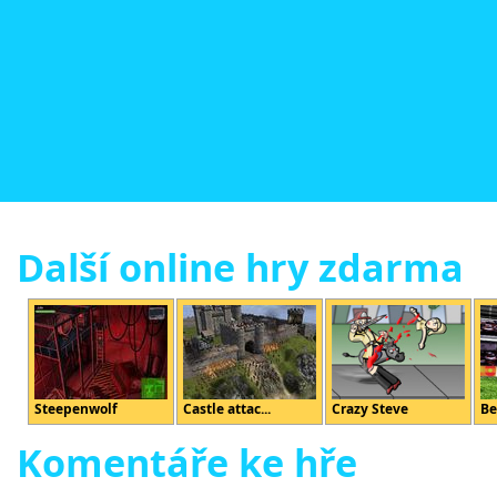
Další online hry zdarma
Steepenwolf
Castle attac...
Crazy Steve
Be
Komentáře ke hře