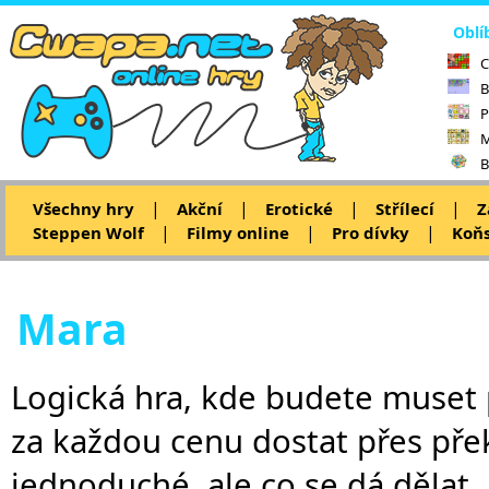
Oblí
C
B
P
M
B
|
|
|
|
Všechny hry
Akční
Erotické
Střílecí
Z
|
|
|
Steppen Wolf
Filmy online
Pro dívky
Koňs
Mara
Logická hra, kde budete muset 
za každou cenu dostat přes pře
jednoduché, ale co se dá dělat.