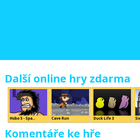
Další online hry zdarma
Hobo 5 - Spa...
Cave Run
Duck Life 3
Si
Komentáře ke hře