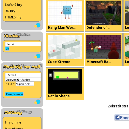
Koňské hry
3D hry
HTML5 hry
Hang Man Wor...
Defender of ...
Le
Cube Xtreme
Minecraft Ba...
Lo
7 + 3 =
Get in Shape
Zobrazit str
Fac
Hry online
Hry zdarma