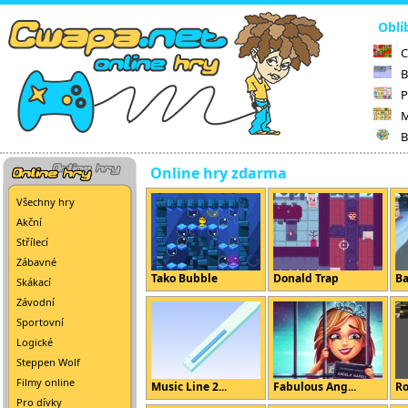
Oblí
C
B
P
M
B
Online hry zdarma
Všechny hry
Akční
Střílecí
Zábavné
Tako Bubble
Donald Trap
Ba
Skákací
Závodní
Sportovní
Logické
Steppen Wolf
Filmy online
Music Line 2...
Fabulous Ang...
Ro
Pro dívky