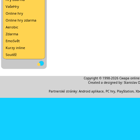
VašeHry
Online hry
Online hry zdarma
Aerobic
Zdarma
EmoSvět
Kurzy inline
Soutěž
Copyright © 1998-2026
Cwapa online
Created a designed by:
Stanislav 
Partnerské stránky:
Android aplikace
,
PC hry, PlayStation, Xb